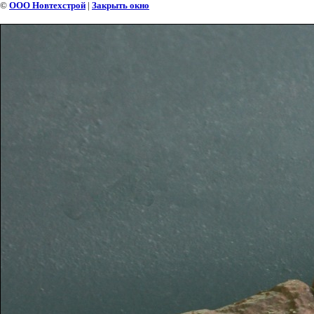
©
ООО Новтехстрой
|
Закрыть окно
БОРДЮР НАТУРАЛЬНЫЙ СД 02-А