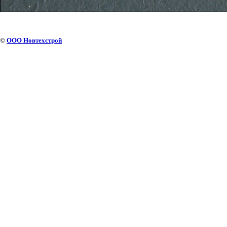
©
ООО Новтехстрой