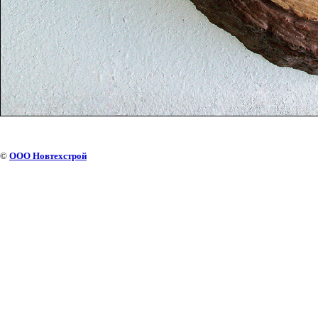
©
ООО Новтехстрой