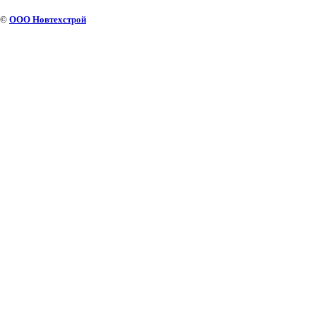
©
ООО Новтехстрой