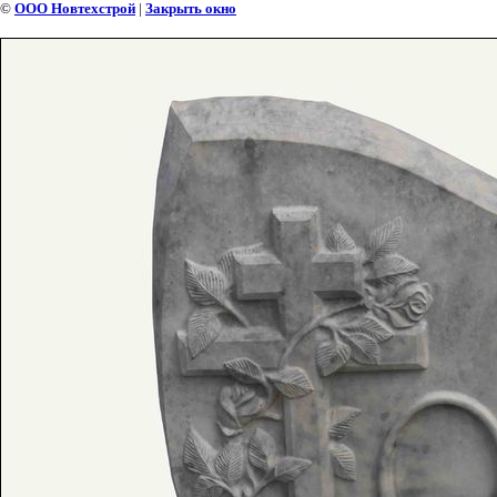
©
ООО Новтехстрой
|
Закрыть окно
ПАМЯТНИК 2