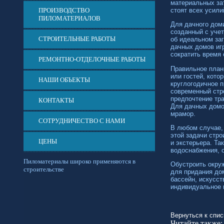
материальных за
ПРОИЗВОДСТВО
стоят всех усили
ПИЛОМАТЕРИАЛОВ
Для дачного доми
созданный с учет
СТРОИТЕЛЬНЫЕ РАБОТЫ
об идеальном за
дачных домов игр
сократить время 
РЕМОНТНО-ОТДЕЛОЧНЫЕ РАБОТЫ
Правильное план
или гостей, кото
НАШИ ОБЪЕКТЫ
круглогодичное п
современный стр
предпочтение тр
КОНТАКТЫ
Для дачных домо
мрамор.
СОТРУДНИЧЕСТВО С НАМИ
В любом случае, 
этой задачи стр
ЦЕНЫ
и экстерьера. Т
водоснабжения, о
Пиломатериалы широко применяются в
Обустроить окру
строительстве
для придания дом
бассейн, искусс
индивидуальное и
Вернуться к спис
Читайте также: