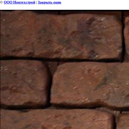
©
ООО Новтехстрой
|
Закрыть окно
СТАРЫЙ КИРПИЧ ФК 03-А