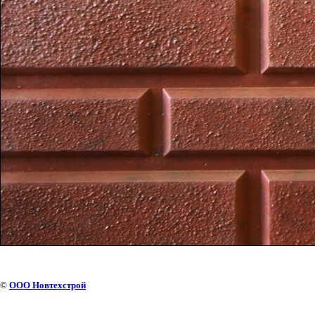
©
ООО Новтехстрой