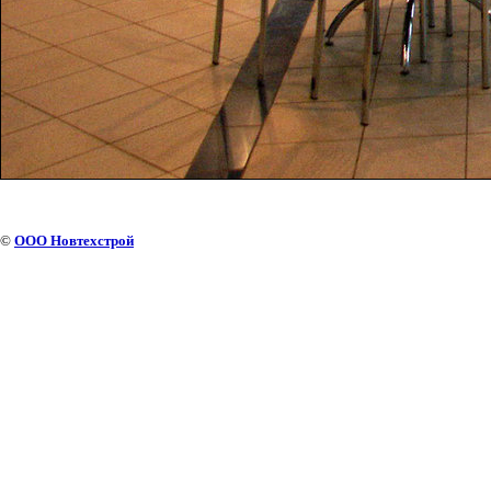
©
ООО Новтехстрой