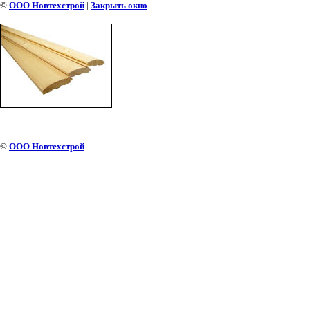
©
ООО Новтехстрой
|
Закрыть окно
БЛОК ХАУС
©
ООО Новтехстрой