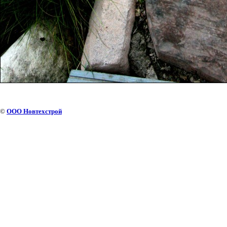
©
ООО Новтехстрой