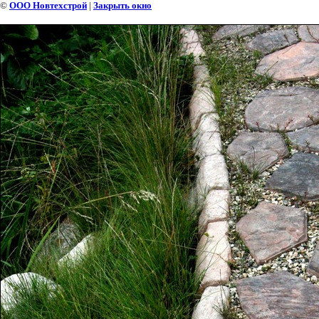
©
ООО Новтехстрой
|
Закрыть окно
САДОВЫЙ БОРДЮР