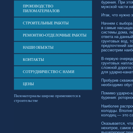
бурения. При эт
ПРОИЗВОДСТВО
мужской части н
ПИЛОМАТЕРИАЛОВ
Итак, что нужно 
СТРОИТЕЛЬНЫЕ РАБОТЫ
Начнем с выбора 
в самые насыщен
системы дома, п
РЕМОНТНО-ОТДЕЛОЧНЫЕ РАБОТЫ
ответа на данный
грунтовых вод, т
предпочтений зак
НАШИ ОБЪЕКТЫ
рассмотрим наибо
В-первую
очередь
КОНТАКТЫ
грунтовых наплас
сложной дорогост
СОТРУДНИЧЕСТВО С НАМИ
для
ударно-канат
Пробурив скважи
ЦЕНЫ
необходимо обус
Помимо
ударно-к
Пиломатериалы широко применяются в
бурения: роторно
строительстве
Наиболее распро
колодцы. Вполне
колодец — это с
Оказывается, что
нехитрое, самое 
вышеперечисленны