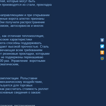
лей, которые могут быть
 производятся из стали, прокладка
 направляющими и при открывании
ажные ворота алютех признаны
Они получили распространение
омоек, автосервисов и многих
, как отличная теплоизоляция,
ысокие характеристики
рота способны поддерживать
адают высокой прочностью. Сталь
твечающая всем требованиям
т резиновые прокладки, которыми
и не подвержены перекашиваю
000 раз. Управление воротными
оматическим,
комплектации. Рольставни
 механическому воздействию,
льзуется для торговых
как рассчитать стоимость роллет
основные сведения о заказе:
атическая, дистанционная.