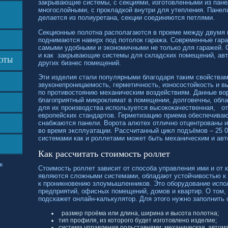
закрывающие системы, с секциями, изготовленными из пане
многослойными, с прокладкой внутри для утепления. Панели
делается из полиуретана, секции соединяются петлями.
Секционные полотна располагаются в проеме между двумя
поднимаются наверх под потолок гаража. Современные гар
самыми удобными и экономичными не только для гаражей. 
и как закрывающие системы для складских помещений, авт
БОТЫ
других бизнес помещений.
Эти изделия стали популярными благодаря таким свойствам
звуконепроницаемость, герметичность, износостойкость и в
по противостоянию механическим воздействиям. Данные во
благоприятный микроклимат в помещении, долговечны, обл
для их производства используется высококачественная, о
европейских стандартов. Герметизацию приема обеспечиваю
снабжаются панели. Ворота алютех отлично отцентрованы 
во время эксплуатации. Рассчитанный цикл подъёмов – 25 
системами как и роллетами может быть механическим и авт
Как рассчитать стоимость роллет
в
Стоимость роллет зависит от способа управления ими и от 
являются сложными системами, обладают устойчивостью к
к проникновению злоумышленников. Это оборудование испо
предприятий, офисных помещений, домов и квартир. О том, 
подскажет
онлайн-калькулятор.
Для этого нужно заполнить 
размер проёма или длина, ширина и высота полотна;
тип профиля, из которого будет изготовлено изделие;
система управления рольставнями: механическая, автом