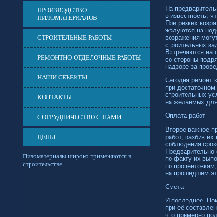
На предваритель
ПРОИЗВОДСТВО
в известность, ч
ПИЛОМАТЕРИАЛОВ
При резких возра
жалуются на недо
возражения могу
СТРОИТЕЛЬНЫЕ РАБОТЫ
строительных за
Встречаются на 
РЕМОНТНО-ОТДЕЛОЧНЫЕ РАБОТЫ
со стороны подря
надзоре за прове
НАШИ ОБЪЕКТЫ
Сегодня ремонт к
при достаточном 
строительных ус
КОНТАКТЫ
на желаемых для
Оплата работ
СОТРУДНИЧЕСТВО С НАМИ
Второе важное п
работ, разбив их
ЦЕНЫ
соблюдения срок
Предварительно 
Пиломатериалы широко применяются в
по факту их выпо
строительстве
по процентовкам,
на прошедшем эт
Смета
И последнее. По
при её составлен
что примерно по