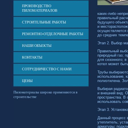
ПРОИЗВОДСТВО
ПИЛОМАТЕРИАЛОВ
каких-либо
неприя
правильный расче
будущего объект
СТРОИТЕЛЬНЫЕ РАБОТЫ
и месторасполож
осуществляется 
РЕМОНТНО-ОТДЕЛОЧНЫЕ РАБОТЫ
до средних темпе
Этап 2. Выбор м
НАШИ ОБЪЕКТЫ
Правильный выбо
природный газ; п
КОНТАКТЫ
для сезонного; в
котел может быт
СОТРУДНИЧЕСТВО С НАМИ
Трубы выбираютс
использование, к
полиэтилена. Зо
ЦЕНЫ
Выбирая радиатор
Пиломатериалы широко применяются в
и внешний вид. 
строительстве
пространства. В 
использовать со
Этап 3. Установк
Данный процесс в
утеплитель; уста
арматуры; подкл