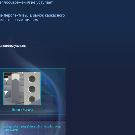
теплосбережения не уступает
е перспективы, а рынок каркасного
качественным жильем.
 индивидуально
Наши обьекты
веб-дизайн и разработка сайта nowtehstroy.ru:
MegaGroup