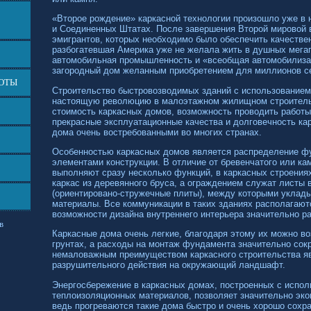
«Второе рождение» каркасной технологии произошло уже в 
и Соединенных Штатах. После завершения Второй мировой 
эмигрантов, которых необходимо было обеспечить качестве
разбогатевшая Америка уже не желала жить в душных мега
автомобильная промышленность и «всеобщая автомобилиза
загородный дом желанным приобретением для миллионов с
БОТЫ
Строительство быстровозводимых зданий с использованием
настоящую революцию в малоэтажном жилищном строитель
стоимость каркасных домов, возможность проводить работы
прекрасные эксплуатационные качества и долговечность ка
дома очень востребованными во многих странах.
Особенностью каркасных домов является распределение ф
элементами конструкции. В отличие от бревенчатого или ка
выполняют сразу несколько функций, в каркасных строения
каркас из деревянного бруса, а ограждением служат листы
(ориентировано-стружечные
плиты), между которыми уклад
материалы. Все коммуникации в таких зданиях располагаютс
возможности дизайна внутреннего интерьера значительно р
в
Каркасные дома очень легкие, благодаря этому их можно в
грунтах, а расходы на монтаж фундамента значительно со
немаловажным преимуществом каркасного строительства я
разрушительного действия на окружающий ландшафт.
Энергосбережение в каркасных домах, построенных с испо
теплоизоляционных материалов, позволяет значительно эко
ведь прогреваются такие дома быстро и очень хорошо сохр