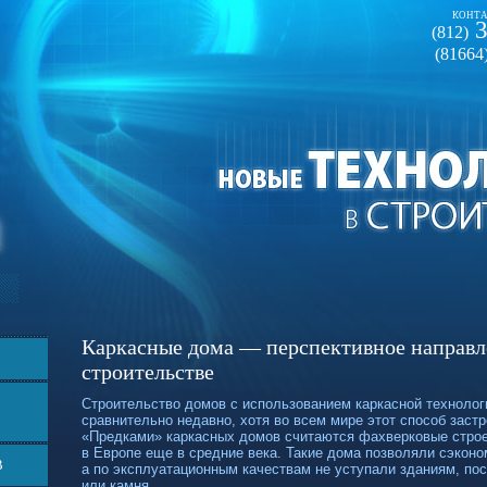
КОНТА
3
(812)
(81664
Каркасные дома — перспективное направ
строительстве
Строительство домов с использованием каркасной технолог
сравнительно недавно, хотя во всем мире этот способ застр
«Предками» каркасных домов считаются фахверковые строе
в Европе еще в средние века. Такие дома позволяли сэконо
В
а по эксплуатационным качествам не уступали зданиям, по
или камня.