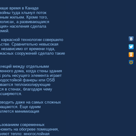
наше время в Канаде
войны туда хлынул поток
нным жильем. Кроме того,
полисах, а развивающаяся
ция» населения сделала
емей.
 каркасной технологии совершило
стве. Сравнительно невысокая
 независимо от времени года,
ркасных сооружений сделало такие
ункций между отдельными
менного дома, когда стены здания
х роль несущего элемента играет
 водостойкой фанеры или OSB
ывается теплоизолирующие
я в стенах, благодаря чему
асширяются.
озводить даже на самых сложных
кращаются. Еще одним
вляется минимизация
льзованием современных
номить на обогреве помещения,
аняют тепло: многослойная