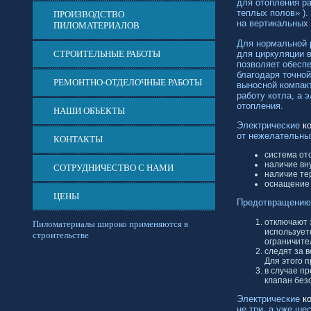
для отопления р
теплых полов» ).
ПРОИЗВОДСТВО
на вертикальных
ПИЛОМАТЕРИАЛОВ
Для нормальной 
для циркуляции 
СТРОИТЕЛЬНЫЕ РАБОТЫ
позволяет обесп
благодаря точной
РЕМОНТНО-ОТДЕЛОЧНЫЕ РАБОТЫ
выносной компак
работу котла, а 
отопления.
НАШИ ОБЪЕКТЫ
Электрические
к
от нежелательных
КОНТАКТЫ
система от
наличие вн
СОТРУДНИЧЕСТВО С НАМИ
наличие те
оснащение 
ЦЕНЫ
Предотвращению 
отключают 
Пиломатериалы широко применяются в
использует
строительстве
ограничите
следят за 
Для этого 
в случае п
клапан без
Электрические
к
не три, а уже ш