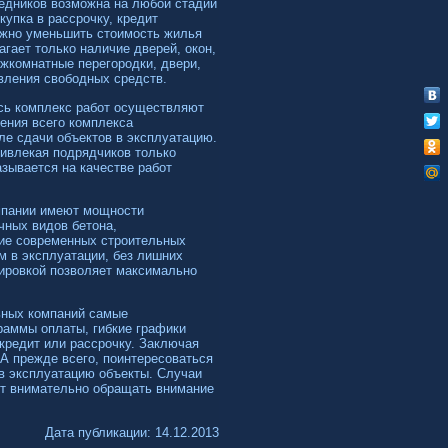
едников возможна на любой стадии
купка в рассрочку, кредит
можно уменьшить стоимость жилья
агает только наличие дверей, окон,
ежкомнатные перегородки, двери,
явления свободных средств.
сь комплекс работ осуществляют
нения всего комплекса
ле сдачи объектов в эксплуатацию.
ивлекая подрядчиков только
зывается на качестве работ
омпании имеют мощности
чных видов бетона,
ие современных строительных
 в эксплуатации, без лишних
нировкой позволяет максимально
ьных компаний самые
раммы оплаты, гибкие графики
кредит или рассрочку. Заключая
 А прежде всего, поинтересоваться
в эксплуатацию объекты. Случаи
ит внимательно обращать внимание
Дата публикации: 14.12.2013