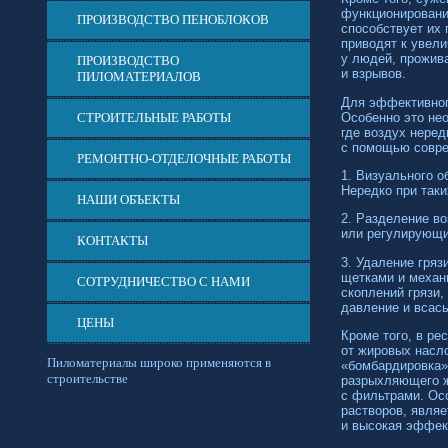
функционировани
ПРОИЗВОДСТВО ПЕНОБЛОКОВ
способствует их 
приводят к увел
у людей, прожива
ПРОИЗВОДСТВО
и взрывов.
ПИЛОМАТЕРИАЛОВ
Для эффективног
Особенно это не
СТРОИТЕЛЬНЫЕ РАБОТЫ
где воздух нере
с помощью соврем
РЕМОНТНО-ОТДЕЛОЧНЫЕ РАБОТЫ
1. Визуального 
Нередко при так
НАШИ ОБЪЕКТЫ
2. Разделение в
или регулирующи
КОНТАКТЫ
3. Удаление гря
щетками и механ
СОТРУДНИЧЕСТВО С НАМИ
скоплений грязи,
давление и всас
ЦЕНЫ
Кроме того, в ре
от жировых насл
Пиломатериалы широко применяются в
«бомбардировка»
строительстве
разрыхляющего ж
с фильтрами. Осо
растворов, явля
и высокая эффек