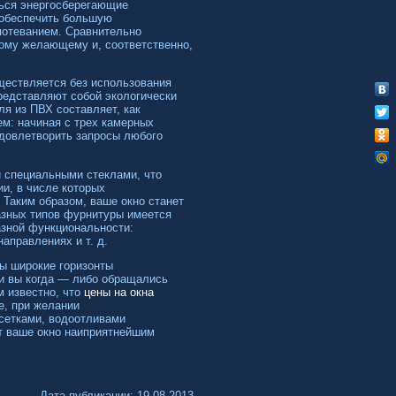
ться энергосберегающие
обеспечить большую
потеванием. Сравнительно
дому желающему и, соответственно,
ществляется без использования
представляют собой экологически
я из ПВХ составляет, как
м: начиная с трех камерных
довлетворить запросы любого
 специальными стеклами, что
и, в числе которых
 Таким образом, ваше окно станет
азных типов фурнитуры имеется
азной функциональности:
аправлениях и т. д.
ы широкие горизонты
и вы когда — либо обращались
м известно, что
цены на окна
е, при желании
сетками, водоотливами
т ваше окно наиприятнейшим
Дата публикации: 19.08.2013