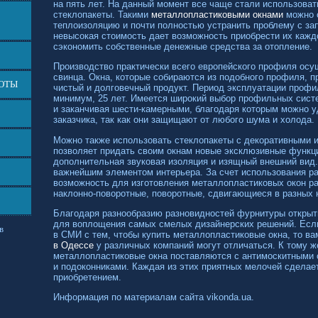
на пять лет. На данный момент все чаще стали использова
стеклопакеты. Такими
металлопластиковыми окнами
можно 
теплоизоляцию и почти полностью устранить проблему с за
невысокая стоимость дает возможность приобрести их каж
сэкономить собственные денежные средства за отопление.
Производство практически всего европейского профиля осу
свинца. Окна, которые собираются из подобного профиля, 
БОТЫ
чистый и долговечный продукт. Период эксплуатации профил
минимум, 25 лет. Имеется широкий выбор профильных систе
и заканчивая
шести-камерными,
благодаря которым можно у
заказчика, так как они защищают от любого шума и холода.
Можно также использовать стеклопакеты с декоративными и
позволяет придать своим окнам новые эксклюзивные функци
дополнительная звуковая изоляция и изящный внешний вид.
важнейшим элементом интерьера. За счет использования р
возможность для изготовления металлопластиковых окон р
наклонно-поворотные,
поворотные, сдвигающиеся в разных н
Благодаря разнообразию разновидностей фурнитуры открыт
для воплощения самых смелых дизайнерских решений. Есл
в
в СМИ с тем, чтобы купить металлопластиковые окна, то ва
в Одессе
у различных компаний могут отличаться. К тому ж
металлопластиковые окна поставляются с антимоскитными 
и подоконниками. Каждая из этих приятных мелочей сделае
приобретением.
Информация по материалам сайта vikonda.ua.