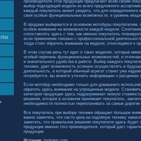
производители этой продукции предлагают всем своим пок
выбор подходящей модели из всего предложного ассортиме
каждый покупатель может увидеть, что для определенного в
свои особые функциональные возможности, и уровень мощн
В продаже выбираются в основном мотобуры покупателем, 
особое внимание на возможности каждой модели. Сочетани
сопоставлять здесь с тем, как именно покупатель планирует
БОТЫ
если применение связано с профессиональной деятельность
тогда стоит обратить внимание на модели, относящиеся к п
В этом случае речь тут идет о таких моделях, которые им
особый перечень функциональных возможностей, и отлича
и значительного удобства в работе. Выбор каждого покупат
техники, дает возможность успешно осуществлять в буду
деятельность, в который обычный агрегат станет уже над
потребуется, вы можете уточнить информацию о расценках 
Если мотобур необходимо только для домашнего использова
обратить здесь внимание на упрощенные модели. Становить
категория продукции здесь подразумевает низкую стоимост
решения, которое в основном принимает покупатель, заключ
в
необходимости полностью переплачивать за самые дорогие
Все покупатель при выборе техники обращает большое вним
важно заметить, что часто цена на подобную технику зависи
заметить, что правильное решение покупателя здесь будет
продукции именно того производителя, который даст гарант
продукции.
Источник:
tsptrans.com