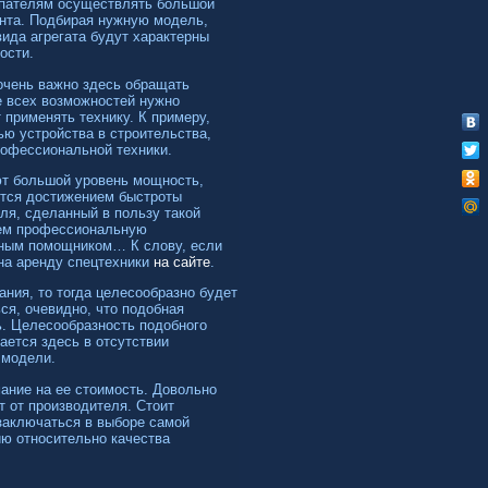
упателям осуществлять большой
нта. Подбирая нужную модель,
ида агрегата будут характерны
ости.
очень важно здесь обращать
е всех возможностей нужно
 применять технику. К примеру,
ю устройства в строительства,
рофессиональной техники.
еют большой уровень мощность,
ются достижением быстроты
еля, сделанный в пользу такой
щем профессиональную
ежным помощником… К слову, если
на аренду спецтехники
на сайте
.
ния, то тогда целесообразно будет
ся, очевидно, что подобная
ь. Целесообразность подобного
ается здесь в отсутствии
 модели.
ание на ее стоимость. Довольно
т от производителя. Стоит
 заключаться в выборе самой
ию относительно качества