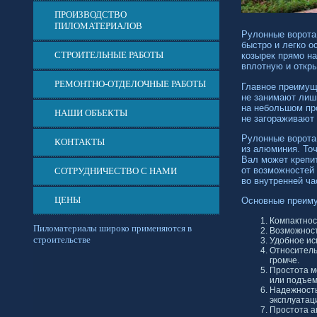
ПРОИЗВОДСТВО
ПИЛОМАТЕРИАЛОВ
Рулонные ворота 
быстро и легко 
СТРОИТЕЛЬНЫЕ РАБОТЫ
козырек прямо на
вплотную и откры
РЕМОНТНО-ОТДЕЛОЧНЫЕ РАБОТЫ
Главное преимуще
не занимают лишн
на небольшом про
НАШИ ОБЪЕКТЫ
не загораживают 
Рулонные ворота
КОНТАКТЫ
из алюминия. То
Вал может крепит
от возможностей 
СОТРУДНИЧЕСТВО С НАМИ
во внутренней ча
ЦЕНЫ
Основные преиму
Компактнос
Пиломатериалы широко применяются в
Возможност
строительстве
Удобное ис
Относитель
громче.
Простота м
или подъем
Надежность
эксплуатац
Простота а