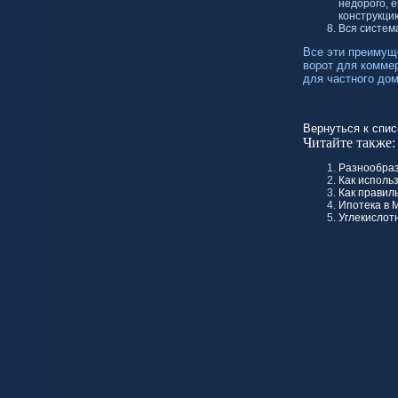
недорого, е
конструкци
Вся систем
Все эти преимуще
ворот для коммер
для частного до
Вернуться к спис
Читайте также:
Разнообраз
Как исполь
Как правил
Ипотека в М
Углекислот