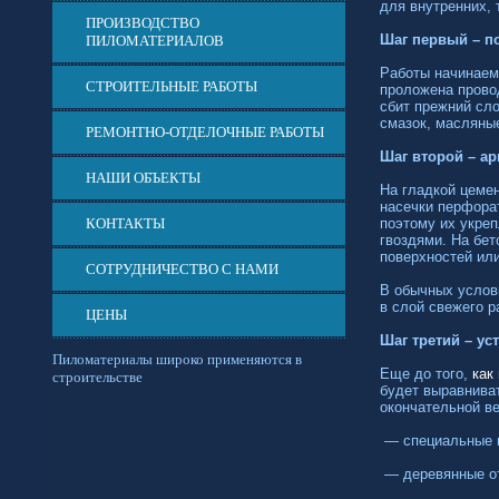
для внутренних, 
ПРОИЗВОДСТВО
Шаг первый – п
ПИЛОМАТЕРИАЛОВ
Работы начинаем 
СТРОИТЕЛЬНЫЕ РАБОТЫ
проложена прово
сбит прежний сл
смазок, масляны
РЕМОНТНО-ОТДЕЛОЧНЫЕ РАБОТЫ
Шаг второй – а
НАШИ ОБЪЕКТЫ
На гладкой цеме
насечки перфорат
КОНТАКТЫ
поэтому их укре
гвоздями. На бет
поверхностей или
СОТРУДНИЧЕСТВО С НАМИ
В обычных услов
в слой свежего р
ЦЕНЫ
Шаг третий – ус
Пиломатериалы широко применяются в
Еще до того,
как
строительстве
будет выравнива
окончательной ве
— специальные 
— деревянные от