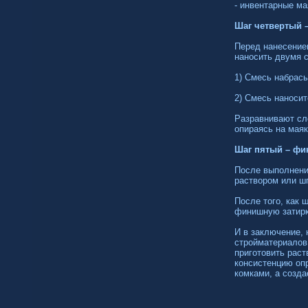
- инвентарные м
Шаг четвертый 
Перед нанесение
наносить двумя 
1) Смесь набрасы
2) Смесь наносит
Разравнивают сл
опираясь на маяк
Шаг пятый – ф
После выполнения
раствором или ш
После того, как 
финишную затирк
И в заключение, 
стройматериалов
приготовить раст
консистенцию опр
комками, а созда