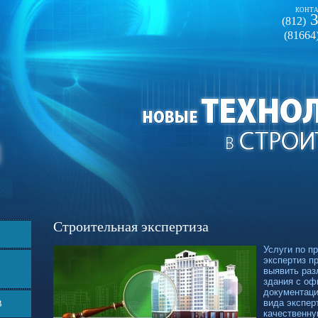
КОНТА
3
(812)
(81664
Строительная экспертиза
Услуги по п
экспертиз п
выявить раз
здания с оф
документаци
вида экспер
В
качественну