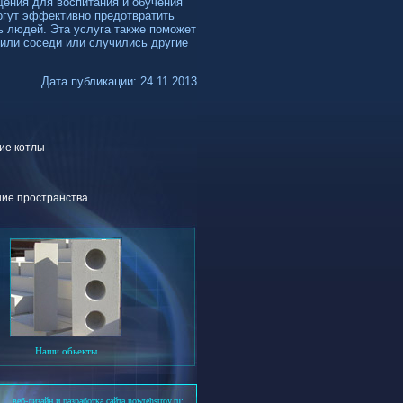
ения для воспитания и обучения
могут эффективно предотвратить
ь людей. Эта услуга также поможет
или соседи или случились другие
Дата публикации: 24.11.2013
ие котлы
ние пространства
Наши обьекты
веб-дизайн и разработка сайта nowtehstroy.ru: