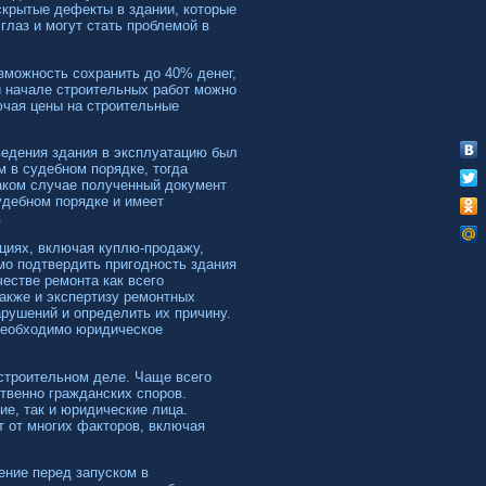
крытые дефекты в здании, которые
 глаз и могут стать проблемой в
зможность сохранить до 40% денег,
и начале строительных работ можно
ючая цены на строительные
ведения здания в эксплуатацию был
 в судебном порядке, тогда
аком случае полученный документ
удебном порядке и имеет
.
ациях, включая куплю-продажу,
мо подтвердить пригодность здания
естве ремонта как всего
также и экспертизу ремонтных
рушений и определить их причину.
 необходимо юридическое
строительном деле. Чаще всего
твенно гражданских споров.
е, так и юридические лица.
 от многих факторов, включая
ение перед запуском в