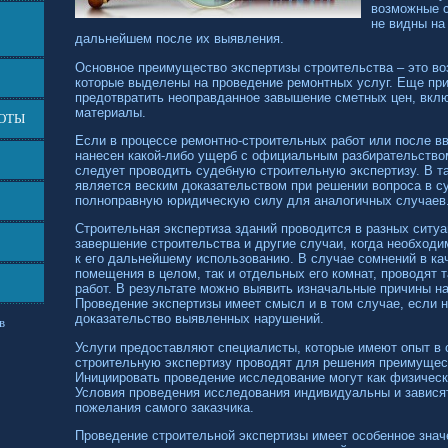
возможные с
не видны на
дальнейшем после их выявления.
Основное преимущество экспертизы строительства – это во
которые выделены на проведение ремонтных услуг. Еще пр
предотвратить неоправданное завышение сметных цен, вкл
материалы.
БОТЫ
Если в процессе ремонтно-строительных работ или после в
нанесен какой-либо ущерб с официальным разбирательством
следует проводить судебную строительную экспертизу. В т
является веским доказательством при решении вопроса в с
полноправную юридическую силу для аналогичных случаев
Строительная экспертиза зданий проводится в разных ситу
завершение строительства и другие случаи, когда необходи
к его дальнейшему использованию. В случае сомнений в кач
помещения в целом, так и отдельных его комнат, проводят 
работ. В результате можно выявить изначальные причины на
Проведение экспертизы имеет смысл и в том случае, если
доказательство выявленных нарушений.
в
Услуги предоставляют специалисты, которые имеют опыт в 
строительную экспертизу проводят для решения преимущес
Инициировать проведение исследование могут как физически
Условия проведения исследования индивидуальны и зависят
пожелания самого заказчика.
Проведение строительной экспертизы имеет особенное знач