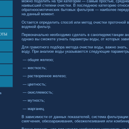
можно поделить на три категории — самые простые, средне
наивысшей степени очистки. В последнюю категорию относи
обратноосмотических бытовых фильтров — наиболее передо
на данный момент.
Остается определить способ или метод очистки проточной 
водяной фильтр.
БОТЫ
Первоначально необходимо сделать в санэпидемстанции ана
однако вы сможете узнать параметры воды, от которых зави
Для грамотного подбора метода очистки воды, важно знать,
воду. При анализе воды указываются следующие параметр
— общее железо;
— жесткость;
— растворенное железо;
— цветность;
— окисляемость;
в
— мутность;
— марганец.
В зависимости от данных показателей, система фильтраци
смягчения, обеззараживания, обезжелезивания или комбин