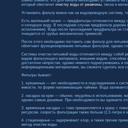
Важно помнить, что для начала необходимо установить на 
который обеспечит
очистку воды от ржавчины
, песка и мелк
Установить фильтр можно как на водопроводную систему, та
Есть маленький нюанс — предфильтры отличаются между с
и холодную воду. В последнем случае предфильтр дороже 
исполнением). Вода после прохождения предфильтра не ста
очищается от грубых механических примесей.
После этого необходимо поставить сам фильтр для питьев
облегчают функционирование питьевых фильтров, однако гла
Системы очистки питьевой воды отличаются между собой р
видом фильтующего материала, внешним видом, способом и
достаточно непростая, однако немного поднатужившись и 
информационными материалами, вы сможете сделать все с
Фильтры бывают:
1. кувшинные — нет необходимости в подсоединении к сист
емкости, по форме напоминающие чайники. Вода заливается
2. насадка на кран — обычно, неудобны в использовании, м
однако самые дешевые. При необходимости вы одеваете это
3. временные насадки — тоже прикрепляется к крану с по
ресурсом, скорость фильтрации также больше (1,5 литра в м
4. стационарные — задерживают хлор, а также прочие прим
метод очистки воды.