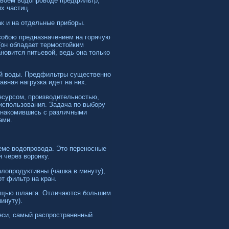
своем водопроводе предфильтр,
их частиц.
к и на отдельные приборы.
обою предназначением на горячую
(он обладает термостойким
новится питьевой, ведь она только
ой воды. Предфильтры существенно
вная нагрузка идет на них.
есурсом, производительностью,
спользования. Задача по выбору
ознакомившись с различными
ами.
еме водопровода. Это переносные
 через воронку.
алопродуктивны (чашка в минуту),
т фильтр на кран.
мощью шланга. Отличаются большим
инуту).
еси, самый распространенный