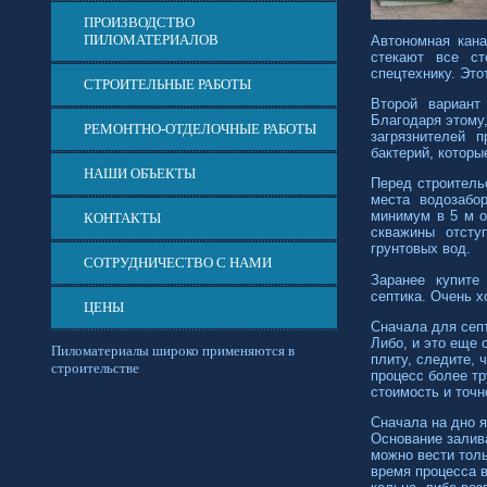
ПРОИЗВОДСТВО
ПИЛОМАТЕРИАЛОВ
Автономная кана
стекают все ст
спецтехнику. Это
СТРОИТЕЛЬНЫЕ РАБОТЫ
Второй вариант
Благодаря этому
РЕМОНТНО-ОТДЕЛОЧНЫЕ РАБОТЫ
загрязнителей 
бактерий, котор
НАШИ ОБЪЕКТЫ
Перед строитель
места водозабо
минимум в 5 м о
КОНТАКТЫ
скважины отсту
грунтовых вод.
СОТРУДНИЧЕСТВО С НАМИ
Заранее купите
септика. Очень 
ЦЕНЫ
Сначала для септ
Либо, и это еще 
Пиломатериалы широко применяются в
плиту, следите, 
строительстве
процесс более т
стоимость и точ
Сначала на дно 
Основание залив
можно вести толь
время процесса 