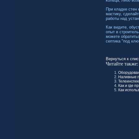
кольца, либо воз
При кладке стен
мастику, сделайт
работы над устан
Как видите, обус
опыт в строитель
можете обратить
септика "под клю
Вернуться к спис
Читайте также:
Оборудован
Наливные п
Телеинспек
Как и где 
Как исполь