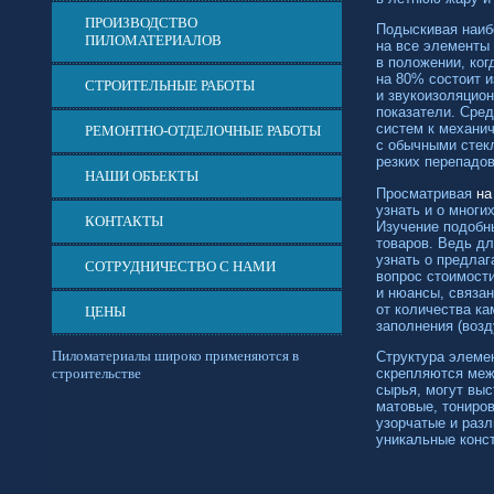
ПРОИЗВОДСТВО
Подыскивая наиб
ПИЛОМАТЕРИАЛОВ
на все элементы 
в положении, ког
на 80% состоит и
СТРОИТЕЛЬНЫЕ РАБОТЫ
и звукоизоляцио
показатели. Сре
систем к механи
РЕМОНТНО-ОТДЕЛОЧНЫЕ РАБОТЫ
с обычными стекл
резких перепадов
НАШИ ОБЪЕКТЫ
Просматривая
на
узнать и о многи
КОНТАКТЫ
Изучение подобн
товаров. Ведь дл
узнать о предла
СОТРУДНИЧЕСТВО С НАМИ
вопрос стоимост
и нюансы, связан
от количества к
ЦЕНЫ
заполнения (возд
Пиломатериалы широко применяются в
Структура элеме
скрепляются меж
строительстве
сырья, могут выс
матовые, тониро
узорчатые и раз
уникальные конс