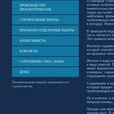
О паводках стоит
которые потребл
ПРОИЗВОДСТВО
внимательны ранн
ПИЛОМАТЕРИАЛОВ
среде наступает 
нефтебаза, ферм
СТРОИТЕЛЬНЫЕ РАБОТЫ
загрязняющие вещ
в колодце. Именн
РЕМОНТНО-ОТДЕЛОЧНЫЕ РАБОТЫ
В природной вод
часть является з
Эти примеси можн
НАШИ ОБЪЕКТЫ
Высокое содержан
который способст
КОНТАКТЫ
на здоровье чело
Железо в воде вс
СОТРУДНИЧЕСТВО С НАМИ
в виде взвесей. 
имеет буроватую
ЦЕНЫ
очевидны: «зарас
сокращение срок
Пиломатериалы широко применяются в
Содержание в вод
строительстве
который придает 
трубопроводов и
Ну и конечно, в
микроорганизмы, 
Прежде чем приоб
должно быть. В п