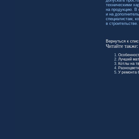
допускать прост
техническими хар
на продукцию. В
и на дополнител
специалистам, к
в строительстве.
Вернуться к спис
Читайте также:
Особеннос
Лучший мат
Котлы на т
Разноцветн
У ремонта 