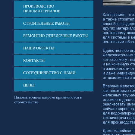
ПРОИЗВОДСТВО
ПИЛОМАТЕРИАЛОВ
Как правило, это
а также строите
СТРОИТЕЛЬНЫЕ РАБОТЫ
способны выдерж
других материал
негативному воз
РЕМОНТНО-ОТДЕЛОЧНЫЕ РАБОТЫ
для системы в це
негативным образ
НАШИ ОБЪЕКТЫ
Единственное огр
железобетонных т
которые могут в
КОНТАКТЫ
и на конечную ст
в зависимости от
СОТРУДНИЧЕСТВО С НАМИ
и даже индивиду
от возможности 
ЦЕНЫ
Впервые железобе
как некоторые к
железным трубам
Пиломатериалы широко применяются в
огромного давле
строительстве
реализовать имен
сейчас) спрос на
для водонапорны
техническим пар
для производств
Даже малейшая н