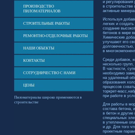
и регулирования
ПРОИЗВОДСТВО
в строительстве
активные минера
ПИЛОМАТЕРИАЛОВ
Используя добав
СТРОИТЕЛЬНЫЕ РАБОТЫ
легких и создать
создание высоко
бетонов в мире в
РЕМОНТНО-ОТДЕЛОЧНЫЕ РАБОТЫ
Химические добав
улучшают его св
долговечностью,
НАШИ ОБЪЕКТЫ
в многокомпонен
Среди добавок, к
КОНТАКТЫ
несколько групп,
В частности, суп
СОТРУДНИЧЕСТВО С НАМИ
необходимо замед
на удаленный объ
образования холо
ЦЕНЫ
процессов схваты
торкрет-масс,
наб
при работе в усл
Пиломатериалы широко применяются в
строительстве
Для работы в мо
состава бетона, 
в бетон и другие
специальных элек
в утепленные оп
и др. Для того ч
проектным парам