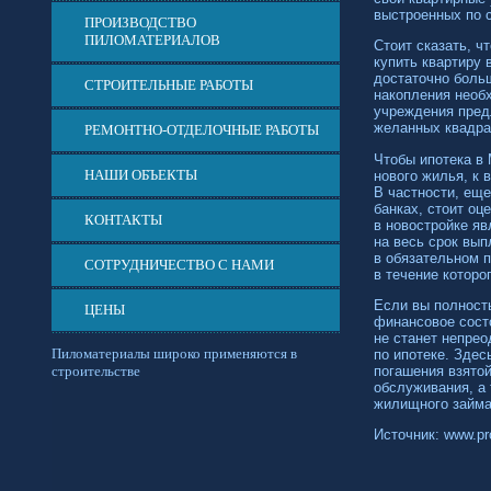
выстроенных по 
ПРОИЗВОДСТВО
ПИЛОМАТЕРИАЛОВ
Стоит сказать, ч
купить квартиру 
достаточно боль
СТРОИТЕЛЬНЫЕ РАБОТЫ
накопления необ
учреждения пред
желанных квадра
РЕМОНТНО-ОТДЕЛОЧНЫЕ РАБОТЫ
Чтобы ипотека в
НАШИ ОБЪЕКТЫ
нового жилья, к
В частности, еще
банках, стоит оц
КОНТАКТЫ
в новостройке я
на весь срок вы
в обязательном 
СОТРУДНИЧЕСТВО С НАМИ
в течение которо
Если вы полност
ЦЕНЫ
финансовое сост
не станет непре
Пиломатериалы широко применяются в
по ипотеке. Здес
погашения взятой
строительстве
обслуживания, а
жилищного займа
Источник: www.pr