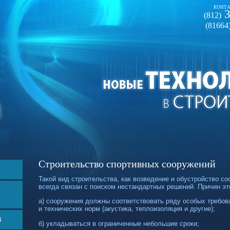
КОНТА
3
(812)
(81664
Строительство спортивных сооружений
Такой вид строительства, как возведение и обустройство со
всегда связан с поиском нестандартных решений. Причин эт
а) сооружения должны соответствовать ряду особых требов
и технических норм (акустика, теплоизоляция и другие);
В
б) укладываться в ограниченные небольшие сроки;