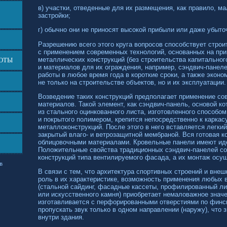
в) участки, отведенные для их размещения, как правило, м
застройки;
г) обычно они не приносят высокой прибыли или даже убыто
Разрешению всего этого круга вопросов способствует стро
с применением современных технологий, основанных на пр
металлических конструкций (без строительства капитально
БОТЫ
и материалов для их ограждения, например,
сэндвич-панеле
работы в любое время года в короткие сроки, а также экон
не только на строительстве объектов, но и их эксплуатации.
Возведение таких конструкций предполагает применение с
материалов. Такой элемент, как
сэндвич-панель,
основой ко
из стального оцинкованного листа, изготовленного способо
и покрытого полимером, крепится непосредственно к каркасу
металлоконструкций. После этого в него вставляется легки
закрытый влаго- и ветрозащитной мембраной. Вся готовая к
облицовочными материалами. Кровельные панели имеют иде
Положительные свойства традиционных
сэндвич-панелей
со
конструкций типа вентилируемого фасада, а их монтаж осу
в
В связи с тем, что архитектура спортивных строений и вне
роль в их характеристике, возможность применения любых
(стальной сайдинг, фасадные кассеты, профилированный лис
или искусственного камня) приобретает немаловажное значе
изготавливается с перфорированными отверстиями по финс
пропускать звук только в одном направлении (наружу), что
внутри здания.