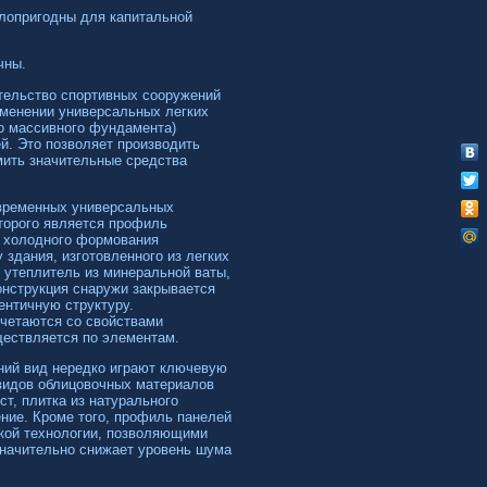
алопригодны для капитальной
чны.
ительство спортивных сооружений
именении универсальных легких
го массивного фундамента)
й.
Это позволяет производить
омить значительные средства
овременных универсальных
торого является профиль
м холодного формования
 здания, изготовленного из легких
й утеплитель из минеральной ваты,
онструкция снаружи закрывается
нтичную структуру.
четаются со свойствами
ществляется по элементам.
шний вид нередко играют ключевую
 видов облицовочных материалов
т, плитка из натурального
ние. Кроме того, профиль панелей
кой технологии, позволяющими
 значительно снижает уровень шума