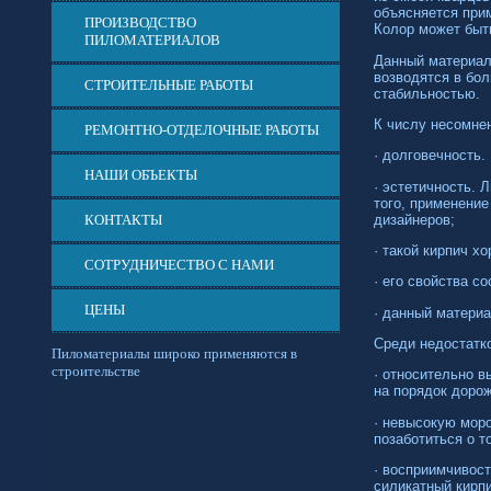
объясняется при
ПРОИЗВОДСТВО
Колор может быть
ПИЛОМАТЕРИАЛОВ
Данный материал
возводятся в бол
СТРОИТЕЛЬНЫЕ РАБОТЫ
стабильностью.
К числу несомне
РЕМОНТНО-ОТДЕЛОЧНЫЕ РАБОТЫ
· долговечность.
НАШИ ОБЪЕКТЫ
· эстетичность. 
того, применени
дизайнеров;
КОНТАКТЫ
· такой кирпич х
СОТРУДНИЧЕСТВО С НАМИ
· его свойства с
ЦЕНЫ
· данный матери
Среди недостатк
Пиломатериалы широко применяются в
строительстве
· относительно в
на порядок дорож
· невысокую моро
позаботиться о т
· восприимчивост
силикатный кирпи