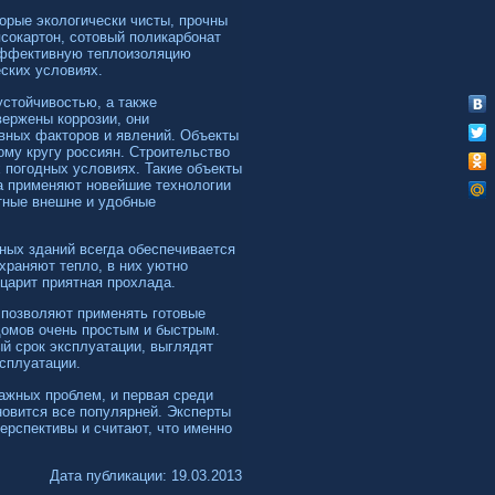
орые экологически чисты, прочны
сокартон, сотовый поликарбонат
 эффективную теплоизоляцию
ских условиях.
стойчивостью, а также
вержены коррозии, они
вных факторов и явлений. Объекты
му кругу россиян. Строительство
 погодных условиях. Такие объекты
да применяют новейшие технологии
тные внешне и удобные
ных зданий всегда обеспечивается
храняют тепло, в них уютно
царит приятная прохлада.
 позволяют применять готовые
домов очень простым и быстрым.
й срок эксплуатации, выглядят
ксплуатации.
ажных проблем, и первая среди
овится все популярней. Эксперты
ерспективы и считают, что именно
Дата публикации: 19.03.2013