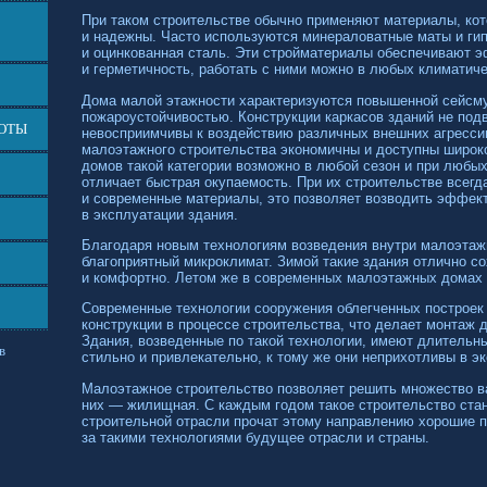
При таком строительстве обычно применяют материалы, кот
и надежны. Часто используются минераловатные маты и гип
и оцинкованная сталь. Эти стройматериалы обеспечивают
и герметичность, работать с ними можно в любых климатиче
Дома малой этажности характеризуются повышенной сейсму
пожароустойчивостью. Конструкции каркасов зданий не под
БОТЫ
невосприимчивы к воздействию различных внешних агресси
малоэтажного строительства экономичны и доступны широко
домов такой категории возможно в любой сезон и при любых
отличает быстрая окупаемость. При их строительстве всег
и современные материалы, это позволяет возводить эффек
в эксплуатации здания.
Благодаря новым технологиям возведения внутри малоэтаж
благоприятный микроклимат. Зимой такие здания отлично со
и комфортно. Летом же в современных малоэтажных домах 
Современные технологии сооружения облегченных построек
конструкции в процессе строительства, что делает монтаж 
Здания, возведенные по такой технологии, имеют длительны
в
стильно и привлекательно, к тому же они неприхотливы в э
Малоэтажное строительство позволяет решить множество в
них — жилищная. С каждым годом такое строительство стан
строительной отрасли прочат этому направлению хорошие п
за такими технологиями будущее отрасли и страны.