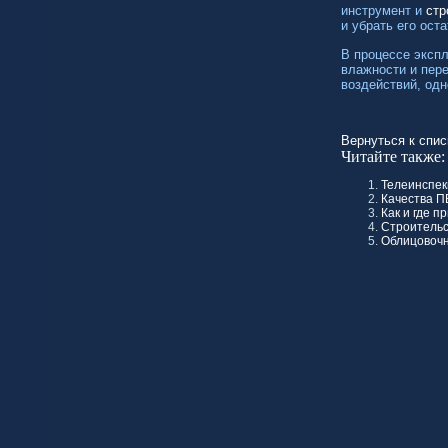
инструмент и
стр
и убрать его ост
В процессе экспл
влажности и пер
воздействий, одн
Вернуться к спис
Читайте также:
Телеинспек
Качества П
Как и где 
Строительс
Облицовочн