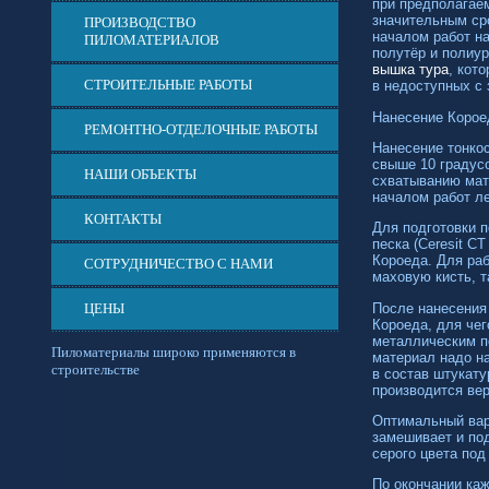
при предполагае
значительным ср
ПРОИЗВОДСТВО
началом работ н
ПИЛОМАТЕРИАЛОВ
полутёр и полиур
вышка тура
, кот
СТРОИТЕЛЬНЫЕ РАБОТЫ
в недоступных с 
Нанесение Корое
РЕМОНТНО-ОТДЕЛОЧНЫЕ РАБОТЫ
Нанесение тонко
свыше 10 градус
НАШИ ОБЪЕКТЫ
схватыванию мат
началом работ л
КОНТАКТЫ
Для подготовки п
песка (Ceresit С
Короеда. Для раб
СОТРУДНИЧЕСТВО С НАМИ
маховую кисть, т
После нанесения 
ЦЕНЫ
Короеда, для чег
металлическим по
Пиломатериалы широко применяются в
материал надо н
строительстве
в состав штукату
производится ве
Оптимальный вари
замешивает и под
серого цвета под
По окончании каж