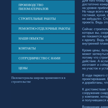
Для того чтобы а
достаточно конк
ПРОИЗВОДСТВО
на уровне прибл
ПИЛОМАТЕРИАЛОВ
Но чаще всего ж
гостиная, кухня,
не забудьте». Ст
СТРОИТЕЛЬНЫЕ РАБОТЫ
проекта. Ведь эт
РЕМОНТНО-ОТДЕЛОЧНЫЕ РАБОТЫ
Сейчас строител
которых вы, скор
не покажется иде
НАШИ ОБЪЕКТЫ
к идеалу. Ведь 
внутренней план
КОНТАКТЫ
Кроме цены, боль
может затянуться
потому что стро
СОТРУДНИЧЕСТВО С НАМИ
действие. А если
изготовят и соб
ЦЕНЫ
на участок и уст
В ходе первого 
Пиломатериалы широко применяются в
проектирования.
строительстве
и доработаны, чт
К достоинствам т
сооружение снар
у компании, кото
и получившихся 
Возведение дере