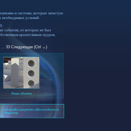
ханизмы и системы, которые зачастую
х необходимых условий.
3)
ие события, от которых не был
собственным кропотливым трудом,
...
33
Следующая (Ctrl →)
Наши обьекты
веб-дизайн и разработка сайта nowtehstroy.ru:
MegaGroup