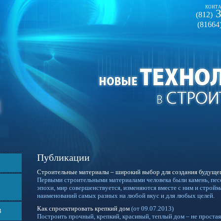
КОНТА
3
(812)
(81664
Публикации
Строительные материалы – широкий выбор для создания будуще
Первыми строительными материалами человека были камень, песок
эпохи, мир совершенствуется, изменяются вместе с ним и стройм
наименований самых разных на любой вкус и для любых целей.
Как спроектировать крепкий дом
(от 09.07.2013)
В
Построить прочный, крепкий, красивый, теплый дом – не простая