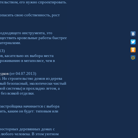
тельством, его нужно спроектировать.
опасить свою собственность, рост
подходящего инструмента, это
уществить кровельные работы быстрее
материалами.
13)
в, касательно их выбора места
проживанию в мегаполисе, чем в
едков
(от 04.07.2013)
. Но строительство домов из дерева
самый безопасный, экологически чистый
ной системы) и прохладно летом, а
без всякой отделки.
 застройщика начинается с выбора
ть, каким он будет: типовым или
 просторных деревянных домах с
у любого человека. В этом уютном