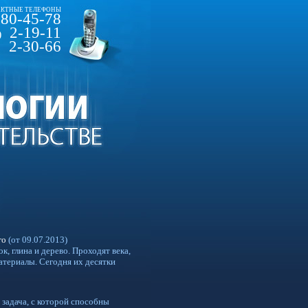
КТНЫЕ ТЕЛЕФОНЫ
80-45-78
2-19-11
)
2-30-66
го
(от 09.07.2013)
, глина и дерево. Проходят века,
атериалы. Сегодня их десятки
 задача, с которой способны