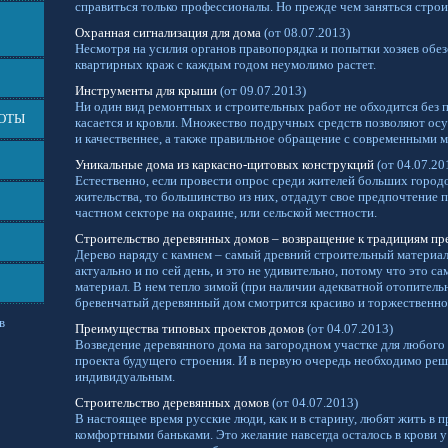
справиться только профессионалы. Но прежде чем заняться строи
Охранная сигнализация для дома
(от 08.07.2013)
Несмотря на усилия органов правопорядка и попытки хозяев обез
квартирных краж с каждым годом неумолимо растет.
Инструменты для крыши
(от 09.07.2013)
Ни один вид ремонтных и строительных работ не обходится без 
БОТЫ
касается и кровли. Множество подручных средств позволяют ос
и качественнее, а также правильное обращение с современными 
Уникальные дома из каркасно-щитовых конструкций
(от 04.07.20
Естественно, если провести опрос среди жителей больших городо
жительства, то большинство из них, отдадут свое предпочтение 
частном секторе на окраине, или сельской местности.
Строительство деревянных домов – возвращение к традициям пр
Дерево наряду с камнем – самый древний строительный материал
актуально и по сей день, и это не удивительно, потому что это 
материал. В нем тепло зимой (при наличии адекватной отопитель
бревенчатый деревянный дом смотрится красиво и торжественно 
в
Преимущества типовых проектов домов
(от 04.07.2013)
Возведение деревянного дома на загородном участке для любого
проекта будущего строения. И в первую очередь необходимо реши
индивидуальным.
Строительство деревянных домов
(от 04.07.2013)
В настоящее время русские люди, как и в старину, любят жить в
комфортными баньками. Это желание навсегда осталось в крови 