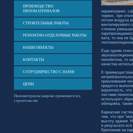
ПРОИЗВОДСТВО
ПИЛОМАТЕРИАЛОВ
керамогранит, са
термос, при откл
потоки воздуха в
СТРОИТЕЛЬНЫЕ РАБОТЫ
вентилируемого 
степени уменьше
паропроницаемос
РЕМОНТНО-ОТДЕЛОЧНЫЕ РАБОТЫ
вата, то она не 
теплоизоляционн
НАШИ ОБЪЕКТЫ
Еще одним плюсо
звукоизоляционны
пенобетона, то 
КОНТАКТЫ
качества использ
СОТРУДНИЧЕСТВО С НАМИ
К преимуществам
нетребовательны
приклеивания пе
ЦЕНЫ
придется выполн
вероятность, что
листами пенопла
Пиломатериалы широко применяются в
используют обре
строительстве
облицовка, таким
Каркасная систе
тем, что при "мо
высоту здания. 
в результате вся
Крепление на ка