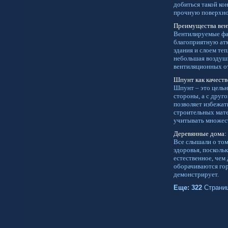
добиться такой ко
прочную поверхно
Преимущества вен
Вентилируемые фас
благоприятную атм
здания и слоем те
небольшая воздушн
вентиляционных о
Шпунт как качеств
Шпунт – это цельна
стороны, а с друг
позволяет избежат
строительных мате
учитывать множес
Деревянные дома: 
Все слышали о том
здоровья, посколь
естественное, чем
оборачиваются гор
демонстрирует.
Еще: 322
Страни