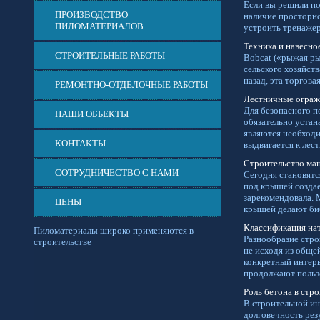
Если вы решили по
ПРОИЗВОДСТВО
наличие просторн
ПИЛОМАТЕРИАЛОВ
устроить тренажер
Техника и навесно
СТРОИТЕЛЬНЫЕ РАБОТЫ
Bobcat («рыжая ры
сельского хозяйст
назад, эта торгов
РЕМОНТНО-ОТДЕЛОЧНЫЕ РАБОТЫ
Лестничные огражд
Для безопасного п
НАШИ ОБЪЕКТЫ
обязательно устан
являются необходи
КОНТАКТЫ
выдвигается к лес
Строительство ма
СОТРУДНИЧЕСТВО С НАМИ
Сегодня становят
под крышей создае
зарекомендовала. 
ЦЕНЫ
крышей делают би
Классификация на
Пиломатериалы широко применяются в
Разнообразие стро
строительстве
не исходя из обще
конкретный интерье
продолжают польз
Роль бетона в стр
В строительной ин
долговечность рез