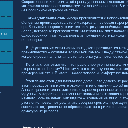
Современная технология этой процедуры весьма дешевая, в
материала чаще всего используется легкий пенопласт. В и
без посильной нагрузки на стены.
Также
утепление стен
иногда производится с использова
Основные преимущества этого материала – высокая паропро
при большой толщине утеплителя внутри дома соблюдается
более, некоторые производители минеральных плит начали 
БОТЫ
односторонних плит, когда влага из помещения легко уходит
не попадает.
Ещё
утепление стен
кирпичного дома производится мето
преимущество – создание воздушной камеры между стеной 
конденсированная влага на стенах легко удаляется естеств
Кстати, стоит отметить, что правильное утепление должн
стороны стен. Почему? Потому что в этом случае вы автом
промерзания стен. В итоге – более теплое и комфортное по
Утепление стен
для кирпичного дома – это далеко не рос
этой процедуры вы можете экономить на отоплении до 50 п
А если дополнительно заменить старые деревянные окна на
в
чугунные батареи на современные алюминиевые конвекторы
намного больше денег! Как видите – экономия на лицо. К т
утепление позволяет увеличить средний срок эксплуатации
защищаются, трещины не образовываются (при использовани
арматура не ржавеет.
Вернуться к списку