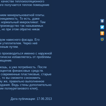
 качестве теплоизоляционного
тоге получается теплое помещение
нием минеральноватной плиты.
ницаемость. То есть, даже
 нормальный микроклимат. Тем
производство так называемых
, но при этом обратно никак
дом навесного фасада. Его
и утеплителем. Через неё
енным путем.
о производиться именно с наружной
атически избавляетесь от проблемы
мещение.
кошь, а уже потребность. После
роцентов финансовых средств.
 современные пластиковые, старые
, то вы сможете сэкономить
ому же, правильно выполненное
 здания. Ведь стены дополнительно
и полиуретанового клея),
Дата публикации: 17.06.2013