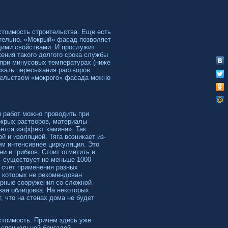
стоимость строительства. Еще есть
ятельно. «Мокрый» фасад позволяет
щими свойствами. И прослужит
жения такого долгого срока службы
при минусовых температурах (ниже
скать пересыхания растворов.
тельством «мокрого» фасада можно
 работ можно проводить при
окрых растворов, материалы
ется «эффект камина». Так
 и изоляцией. Тяга возникает из-
ем интенсивнее циркуляция. Это
и и грибков. Стоит отметить и
 существует не меньше 1000
а счет применения разных
я которых не рекомендован
урные сооружения со сложной
овая облицовка. На некоторых
, что на стенах дома не будет
тоимость. Причем здесь уже
 специальной бригадой