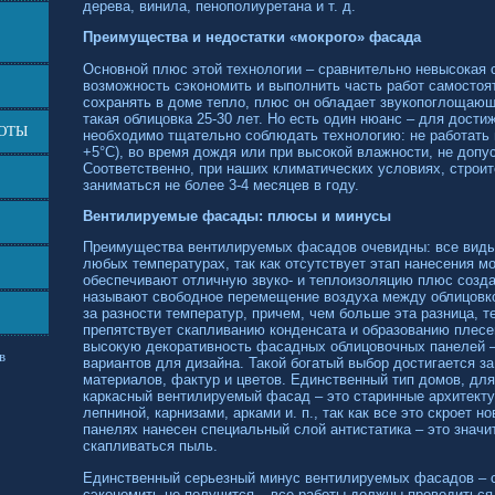
дерева, винила, пенополиуретана и т. д.
Преимущества и недостатки «мокрого» фасада
Основной плюс этой технологии – сравнительно невысокая 
возможность сэкономить и выполнить часть работ самосто
сохранять в доме тепло, плюс он обладает звукопоглощаю
такая облицовка 25-30 лет. Но есть один нюанс – для дости
БОТЫ
необходимо тщательно соблюдать технологию: не работать 
+5°С), во время дождя или при высокой влажности, не допу
Соответственно, при наших климатических условиях, строи
заниматься не более 3-4 месяцев в году.
Вентилируемые фасады: плюсы и минусы
Преимущества вентилируемых фасадов очевидны: все виды
любых температурах, так как отсутствует этап нанесения м
обеспечивают отличную звуко- и теплоизоляцию плюс созда
называют свободное перемещение воздуха между облицовкой
за разности температур, причем, чем больше эта разница, т
препятствует скапливанию конденсата и образованию плесен
высокую декоративность фасадных облицовочных панелей –
в
вариантов для дизайна. Такой богатый выбор достигается з
материалов, фактур и цветов. Единственный тип домов, дл
каркасный вентилируемый фасад – это старинные архитект
лепниной, карнизами, арками и. п., так как все это скроет н
панелях нанесен специальный слой антистатика – это значит
скапливаться пыль.
Единственный серьезный минус вентилируемых фасадов – с
сэкономить не получится – все работы должны проводиться