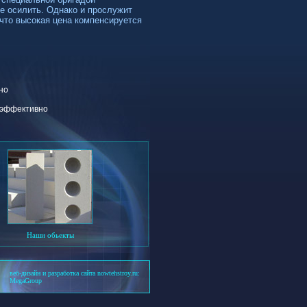
не осилить. Однако и прослужит
к что высокая цена компенсируется
чно
 эффективно
Наши обьекты
веб-дизайн и разработка сайта nowtehstroy.ru:
MegaGroup