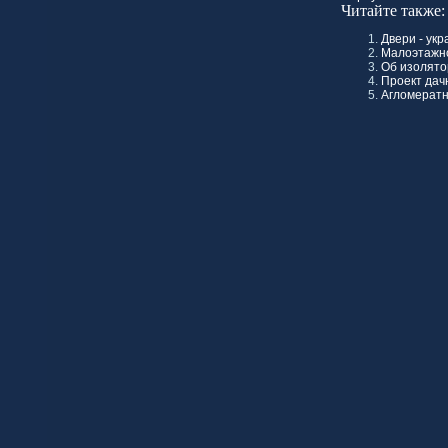
Читайте также:
Двери - ук
Малоэтажно
Об изолято
Проект дач
Агломератн