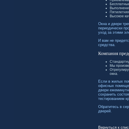
Бесплатные
Выполнение
Пятилетняя
Высокое ка
Окна и двери тре
периодически пр
уход за этими эл
И вам не придетс
средства.
Компания предо
Стандартну
Мы произве
Отрегулиру
окна.
Если в жилых пом
офисных помещен
двери ежеминутн
сохранить состоя
тестированием к
Обратитесь в се
дверей.
Вернуться к спис