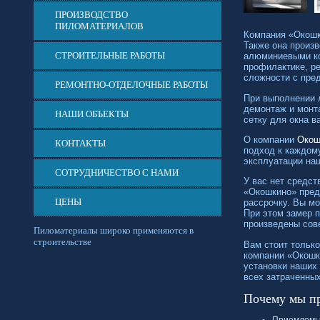
ПРОИЗВОДСТВО
ПИЛОМАТЕРИАЛОВ
Компания «Окошк
Также она произв
СТРОИТЕЛЬНЫЕ РАБОТЫ
алюминиевыми ко
профилактике, р
сложности с пред
РЕМОНТНО-ОТДЕЛОЧНЫЕ РАБОТЫ
При выполнении 
демонтаж и монта
НАШИ ОБЪЕКТЫ
сетку для окна в
О компании
Окош
КОНТАКТЫ
подход к каждом
эксплуатации наш
СОТРУДНИЧЕСТВО С НАМИ
У вас нет средст
«Окошкино» пред
ЦЕНЫ
рассрочку. Вы мо
При этом замер п
произведены сов
Пиломатериалы широко применяются в
строительстве
Вам стоит тольк
компании «Окошки
установки наших
всех затраченных
Почему мы пр
Приемлемые