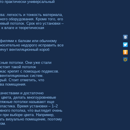
это практически универсальный
ва: легкость и тонкость материала,
ного оборудования. Кроме того, его
евый потолок. Срок его установки –
 к влаге и теоретическая
рофилями к балкам или обычному
тносительно недорого исправить все
ячут вентиляционный короб
ные потолки. Они уже стали
стоит такой потолок
ркас крепят с помощью подвесов.
 вентиляционных систем.
рый. Стоит отметить, что
тва помещения.
качествами и достаточно
 цвета, делать многоуровневые
атяжные потолки называют еще
пластика. Время установки – 1–2
вного потолка, что выглядит очень
 при выборе цвета. Например,
ать визуально помещение, поэтому
том.