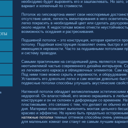
необходимо будет выровнять его и зашпаклевать. Но зато, 
вариант и копеечный по стоимости.
Потолок из гипсокартона имеет свои неоспоримые достоинст
отсутствие швов, легкость вмонтирования в него осветитель
легко покрасить в необходимый цвет или сделать двухуровн
около недели. К недостаткам можно отнести неустойчивость
возможность оседания и растрескивания.
БОТЫ
Подшивной потолок – это конструкция, которая крепится п
потолку. Подобная конструкция позволяет очень быстро и о
имеющиеся неровности. Часто за подшивными потолками пр
и систему проводки.
Самыми практичными на сегодняшний день являются подвес
неотъемлемой частью современного дизайна интерьеров. Со
из легковесного каркаса и облицовочных элементов. Сам ка
Под ними тоже можно скрыть и неровности, и оборудование
Установить его довольно легко и сам монтаж довольно быст
подвесные потолки способны улучшать акустические свойс
Натяжной потолок обладает великолепными эстетическими 
в
недорогой. Он влагостойкий, его можно окрашивать в любые
конструкции и он не склонен к деформации со временем. Н
пластиковыми, это связано с тем, что делают их обычно из 
дня. Материал позволяет выполнять монтаж цельного бесшо
красиво и эффектно. Но нужно быть предельно осторожными
натяжные потолки
темных оттенков способны очень уменьш
для маленьких комнат они станут не самым лучшим вариан