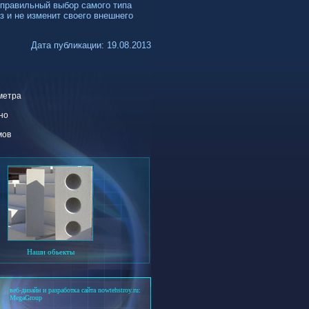
 правильный выбор самого типа
аз и не изменит своего внешнего
Дата публикации: 19.08.2013
метра
чно
мов
Наши обьекты
веб-дизайн и разработка сайта nowtehstroy.ru:
MegaGroup