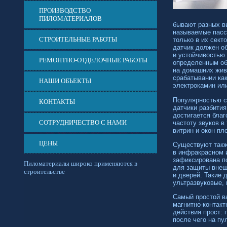
ПРОИЗВОДСТВО
ПИЛОМАТЕРИАЛОВ
бывают разных в
называемые пасс
СТРОИТЕЛЬНЫЕ РАБОТЫ
только в их сек
датчик должен о
и устойчивостью
РЕМОНТНО-ОТДЕЛОЧНЫЕ РАБОТЫ
определенным обр
на домашних жив
срабатывании как
НАШИ ОБЪЕКТЫ
электрокамин или
Популярностью с
КОНТАКТЫ
датчики разбития
достигается бла
СОТРУДНИЧЕСТВО С НАМИ
частоту звуков в
витрин и окон п
ЦЕНЫ
Существуют такж
в инфракрасном и
зафиксирована п
Пиломатериалы широко применяются в
для защиты внеш
строительстве
и дверей. Такие 
ультразвуковые,
Самый простой в
магнитно-контакт
действия прост: 
после чего на пу