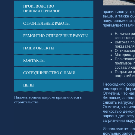
ПРОИЗВОДСТВО
ПИЛОМАТЕРИАЛОВ
правильное устро
выше, а также о
популярными ста
СТРОИТЕЛЬНЫЕ РАБОТЫ
преимуществами
Наличие ри
РЕМОНТНО-ОТДЕЛОЧНЫЕ РАБОТЫ
копыт живо
Высокая пр
показателя
НАШИ ОБЪЕКТЫ
Оптимальны
Материал д
Практичнос
КОНТАКТЫ
полимеры п
составляю
Покрытие о
СОТРУДНИЧЕСТВО С НАМИ
покрытий и
Необходимо обор
ЦЕНЫ
помещения фермы
Отметим, что наг
Пиломатериалы широко применяются в
бетонные, асфал
строительстве
снизить нагрузку
Отметим, что ис
легкостью демон
вариант для регу
загрязнений окр
Используются пл
доильных залов 