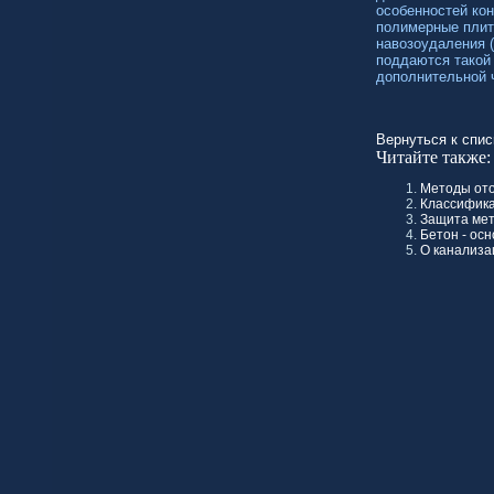
особенностей ко
полимерные плит
навозоудаления (
поддаются такой
дополнительной 
Вернуться к спис
Читайте также:
Методы ото
Классифика
Защита мет
Бетон - ос
О канализа