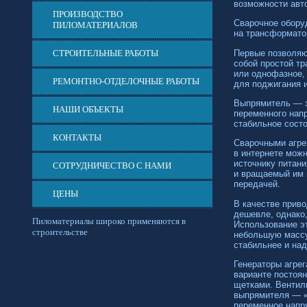
возможности авт
ПРОИЗВОДСТВО
Сварочное обору
ПИЛОМАТЕРИАЛОВ
на трансформато
Первые позволяю
СТРОИТЕЛЬНЫЕ РАБОТЫ
собой простой т
или однофазное, 
РЕМОНТНО-ОТДЕЛОЧНЫЕ РАБОТЫ
для поджигания 
Выпрямитель — э
НАШИ ОБЪЕКТЫ
переменного напр
стабильное состо
КОНТАКТЫ
Сварочными агре
в интернете мож
источнику питани
СОТРУДНИЧЕСТВО С НАМИ
и вращаемый им 
передачей.
ЦЕНЫ
В качестве прив
дешевле, однако,
Пиломатериалы широко применяются в
Использование эт
строительстве
небольшую массу
стабильнее и на
Генераторы агрег
варианте постоя
щетками. Вентиль
выпрямителя — «
переменное напр