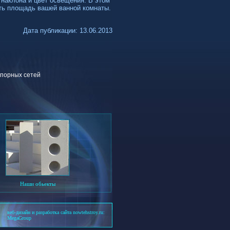
 наклона и цвет освещения. В этом
ть площадь вашей ванной комнаты.
Дата публикации: 13.06.2013
апорных сетей
Наши обьекты
веб-дизайн и разработка сайта nowtehstroy.ru:
MegaGroup