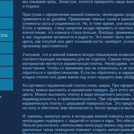
мы смываем грязь. Зачастую, хочется превратить нашу ван
и отдыха.
Приступая к оформлению ванной комнаты, необходимо прод
примените в ее дизайне. Применение темных тонов в ванно
элементы уюта и уединенности. Но, в тоже время, они виз
Если, к примеру, стену напротив входа оформить в светлых 
впечатление, что комната стала больше. Вообще, применени
БОТЫ
в нас ощущение активности и радости. Это может быть желт
цвета, как голубой или цвет слоновой кости, наоборот, усп
организму расслабиться.
Учитывая, что в ванной комнате всегда повышенная влажно
соответствующие материалы для ее отделки. Самым попул
материалом является керамическая плитка. Необходимо, ч
качественно. Чтобы со временем она не отвалилась и не по
обратиться к профессионалам. Если вы обратитесь в наде
кладка плитки или даже ванна под ключ недорого вам обойд
Ассортимент керамической плитки очень широк. При оформл
плитку можно выложить в шахматном порядке. Для этого не
цвета. Можно выложить плитку в виде мозаичного рисунка.
в
индивидуальность и привлекательность. При оформлении п
керамическую плитку с шершавой поверхностью. Это предо
на полу и обеспечит вам безопасность после процесса мыть
И, наконец, немалую роль в интерьере ванной комнаты игра
необходимо подбирать с защитой от влаги и пара. Это обес
Нельзя располагать светильники непосредственно над ван
различных типов освещения поможет создать неповторимый