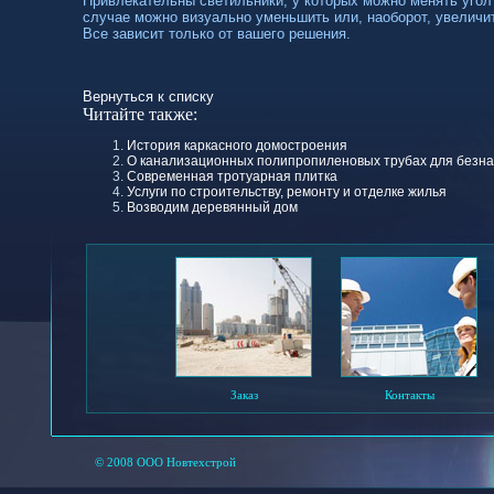
Привлекательны светильники, у которых можно менять угол
случае можно визуально уменьшить или, наоборот, увеличи
Все зависит только от вашего решения.
Вернуться к списку
Читайте также:
История каркасного домостроения
О канализационных полипропиленовых трубах для безн
Современная тротуарная плитка
Услуги по строительству, ремонту и отделке жилья
Возводим деревянный дом
Заказ
Контакты
© 2008 ООО Новтехстрой