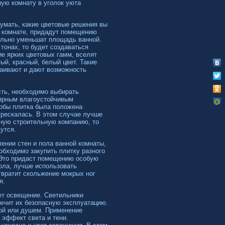
ную комнату в уголок уюта
умать, какие цветовые решения вы
й комнате, придадут помещению
уально уменьшат площадь ванной.
тонах, то будет создаваться
е ярких цветовых гамм, вселят
ый, красный, белый цвет. Такие
окаивают и дают возможность
сть, необходимо выбирать
ярным влагоустойчивым
тобы плитка была положена
трескалась. В этом случае лучше
жную строительную компанию, то
утся.
ении стен и пола ванной комнаты,
обходимо закупить плитку разного
 Это придаст помещению особую
ола, лучше использовать
твратит скольжение мокрых ног
я.
ет освещение. Светильники
печит их безопасную эксплуатацию.
ной или душем. Применение
 эффект света и тени.