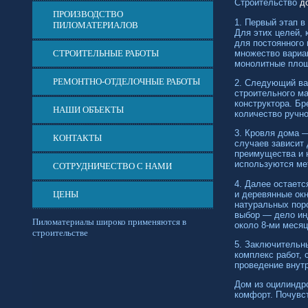
Строительство
д
ПРОИЗВОДСТВО
1. Первый этап 
ПИЛОМАТЕРИАЛОВ
Для этих целей, 
для постоянного
множество вариан
СТРОИТЕЛЬНЫЕ РАБОТЫ
монолитные площ
РЕМОНТНО-ОТДЕЛОЧНЫЕ РАБОТЫ
2. Следующий ва
строительного м
конструктора. Б
НАШИ ОБЪЕКТЫ
количество ручно
3. Кровля дома 
КОНТАКТЫ
случаев зависит 
преимущества и 
используются ме
СОТРУДНИЧЕСТВО С НАМИ
4. Далее остаетс
и деревянные ок
ЦЕНЫ
натуральных пор
выбор — дело ин
Пиломатериалы широко применяются в
около
8-ми
месяце
строительстве
5. Заключительн
комплекс работ,
проведение внут
Дом из оцилиндро
комфорт. Почувст