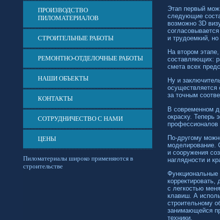
Этап первый можн
ПРОИЗВОДСТВО
следующие соста
ПИЛОМАТЕРИАЛОВ
возможно 3D виз
согласовывается
и трудоемкий, но
СТРОИТЕЛЬНЫЕ РАБОТЫ
На втором этапе
РЕМОНТНО-ОТДЕЛОЧНЫЕ РАБОТЫ
составляющих: ра
смета всех предс
НАШИ ОБЪЕКТЫ
Ну и заключитель
осуществляется 
за точным соотв
КОНТАКТЫ
В современном 
окраску. Теперь 
СОТРУДНИЧЕСТВО С НАМИ
профессионалов 
По-другому
можно
ЦЕНЫ
моделирование. 
и сооружения соз
Пиломатериалы широко применяются в
наглядности и кр
строительстве
Функциональные
корректировать,
с легкостью мен
клавиш. А испол
строительному об
занимающейся пр
техники.