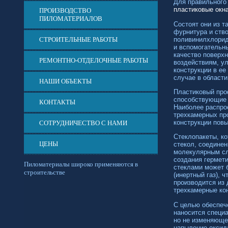
Для правильного
пластиковые окн
ПРОИЗВОДСТВО
ПИЛОМАТЕРИАЛОВ
Состоят они из т
фурнитура и ств
поливинилхлорид
СТРОИТЕЛЬНЫЕ РАБОТЫ
и вспомогательн
качество поверх
РЕМОНТНО-ОТДЕЛОЧНЫЕ РАБОТЫ
воздействиям, у
конструкции в ее
случае в области
НАШИ ОБЪЕКТЫ
Пластиковый про
способствующие 
КОНТАКТЫ
Наиболее распро
трехкамерных пр
конструкции пов
СОТРУДНИЧЕСТВО С НАМИ
Стеклопакеты, ко
ЦЕНЫ
стекол, соедине
молекулярным сл
создания гермет
Пиломатериалы широко применяются в
стеклами может 
строительстве
(инертный газ), 
производится из
трехкамерные кон
С целью обеспеч
наносится специ
но не изменяющее
напыление оксид