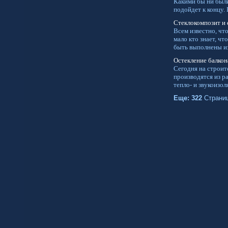
Какими бы ни были
подойдет к концу. 
Стеклокомпозит и 
Всем известно, чт
мало кто знает, чт
быть выполнены из
Остекление балкон
Сегодня на строит
производятся из 
тепло- и звукоизо
Еще: 322
Страни