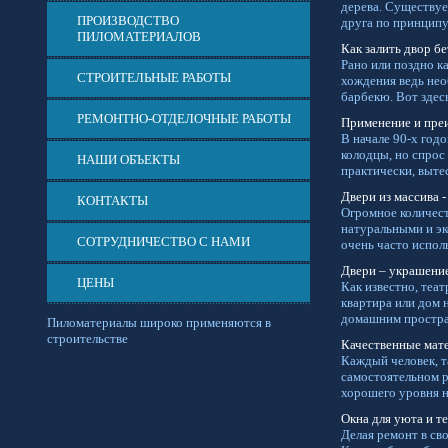
дерева. Существуе
ПРОИЗВОДСТВО
друга по принципу
ПИЛОМАТЕРИАЛОВ
Как залить двор б
Рано или поздно к
СТРОИТЕЛЬНЫЕ РАБОТЫ
хождения ведь не
барбекю. Вот здес
РЕМОНТНО-ОТДЕЛОЧНЫЕ РАБОТЫ
Применение и пре
В начале 90-х год
колодцы, но спрос 
НАШИ ОБЪЕКТЫ
практически, выте
Двери из массива 
КОНТАКТЫ
Огромное количест
натуральными и эк
СОТРУДНИЧЕСТВО С НАМИ
очень часто испол
Двери – украшени
ЦЕНЫ
Как известно, теат
квартира или дом 
домашним простра
Пиломатериалы широко применяются в
строительстве
Качественные мате
Каждый человек, т
самостоятельном р
хорошего уровня 
Окна для уюта и т
Делая ремонт в св