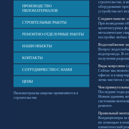
строительстве, в 
ПРОИЗВОДСТВО
оборудование приз
ПИЛОМАТЕРИАЛОВ
устройства нет во
Сэндвич-панели: 
СТРОИТЕЛЬНЫЕ РАБОТЫ
При возведении об
архитектурных фо
металлические сва
РЕМОНТНО-ОТДЕЛОЧНЫЕ РАБОТЫ
постройке любых 
Водоснабжение за
НАШИ ОБЪЕКТЫ
Вопрос водоснабже
водопровода. В от
КОНТАКТЫ
получения разреше
Виды ковролина
(о
СОТРУДНИЧЕСТВО С НАМИ
Сейчас мы можем в
офисах и в кварти
легко чистится с 
ЦЕНЫ
Чем прямоугольны
Последние годы ры
Пиломатериалы широко применяются в
Новым зданиям, к
строительстве
системами вентил
ремонте.
Правильный монта
Кондиционеры за о
их помощью в пом
климатический ре